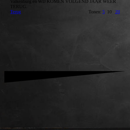
Valkenburg en WIJ KOMEN VOLGEND JAAR WEER
TERUG.
Terug
Tonen:
5
10
20