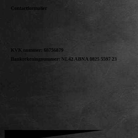
Contactformulier
KVK nummer: 68756879
Bankrekeningnummer: NL42 ABNA 0825 5597 23