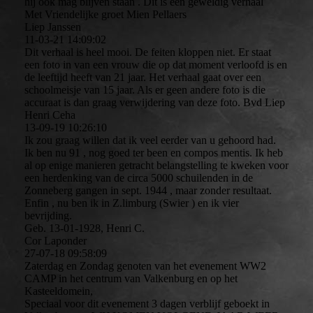
hij ook mag blijven staan . Dit is een geweldig verhaal
Met Vriendelijke groet Mien Pellaers
Liep Janssen
11-03-21
14:09:02
Dit verhaal is heel mooi. De feiten kloppen niet. Er staat
een foto in van een vrouw die op dat moment verloofd is en
de leeftijd heeft van 21 jaar. Het verhaal gaat over een
schoolmeisje van 15 jaar. Als er geen andere foto is die
accuraat is dan graag verwijdering van deze foto. Bvd Liep
Henri Ceha
13-09-19
10:26:10
Ik zou graag willen dat ik veel eerder van u gehoord had.
Ik ben nu 91 , nog goed ter been en compos mentis. Ik heb
al op enige manieren getracht belangstelling te kweken voor
een herdenking van de circa 5000 schuilenden in de
Zonneberg gangen in sept. 1944 , maar zonder resultaat.
Enfin , nu ben ik in Z.limburg (Swier ) en ik vier
bevrijding.
Geb. 13-01-1928, Henri C.
Cor Laponder
27-07-18
09:58:09
Zaterdag en Zondag genoten van het evenement WW2
CAMP in het centrum van Valkenburg en op het
Kasteeldomein,
Speciaal voor dit evenement 3 dagen verblijf geboekt in