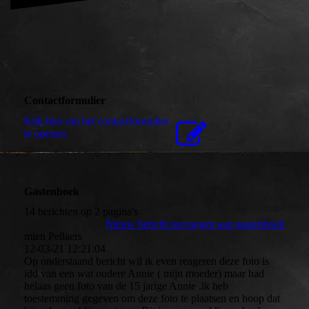
Contactformulier
Klik hier om het contactformulier
te openen
Gastenboek
14 berichten op 2 pagina's
Nieuw bericht toevoegen aan gastenboek
mien Pellaers
12-03-21
12:21:04
Op onderstaand bericht wil ik even reageren deze foto is
idd van een wat oudere Annie ( mijn moeder) maar had
helaas geen foto van de 15 jarige Annie .ik heb
toestemming gegeven om deze foto te plaatsen en hoop dat