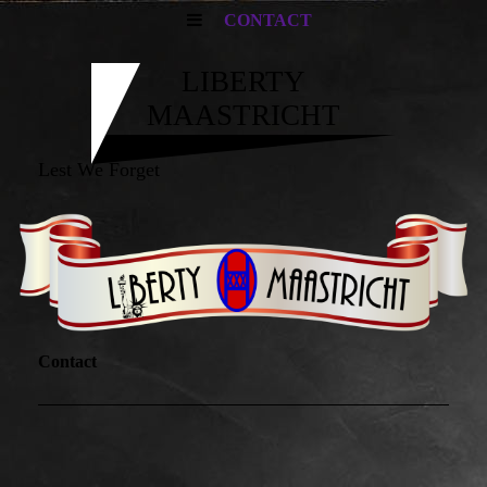
CONTACT
LIBERTY
MAASTRICHT
Lest We Forget
Contact