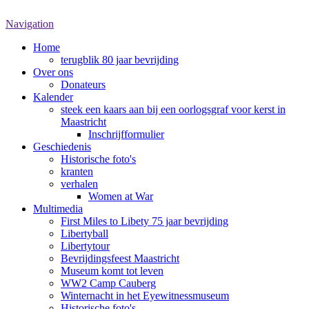
Navigation
Home
terugblik 80 jaar bevrijding
Over ons
Donateurs
Kalender
steek een kaars aan bij een oorlogsgraf voor kerst in
Maastricht
Inschrijfformulier
Geschiedenis
Historische foto's
kranten
verhalen
Women at War
Multimedia
First Miles to Libety 75 jaar bevrijding
Libertyball
Libertytour
Bevrijdingsfeest Maastricht
Museum komt tot leven
WW2 Camp Cauberg
Winternacht in het Eyewitnessmuseum
Historische foto's