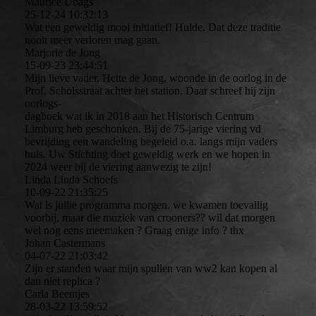
Maurice Ubags
25-12-24
10:32:13
Wat een geweldig mooi initiatief! Hulde. Dat deze traditie
nooit meer verloren mag gaan.
Marjorie de Jong
15-09-23
23:44:51
Mijn lieve vader, Hette de Jong, woonde in de oorlog in de
Prof. Scholsstraat achter het station. Daar schreef hij zijn
oorlogs-
dagboek wat ik in 2018 aan het Historisch Centrum
Limburg heb geschonken. Bij de 75-jarige viering vd
bevrijding een wandeling begeleid o.a. langs mijn vaders
huis. Uw Stichting doet geweldig werk en we hopen in
2024 weer bij de viering aanwezig te zijn!
Linda Linda Schoefs
10-09-22
21:35:25
Wat is jullie programma morgen. we kwamen toevallig
voorbij, maar die muziek van crooners?? wil dat morgen
wel nog eens meemaken ? Graag enige info ? thx
Johan Castermans
04-07-22
21:03:42
Zijn er standen waar mijn spullen van ww2 kan kopen al
dan niet replica ?
Carla Beentjes
28-03-22
13:59:52