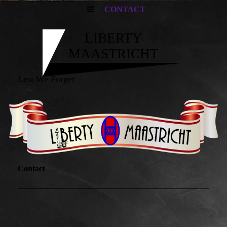
CONTACT
LIBERTY
MAASTRICHT
Lest We Forget
Contact