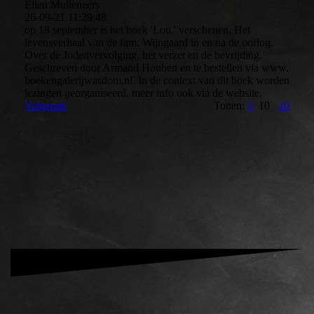
Ellen Mulleneers
26-09-21
11:29:48
op 18 september is het boek 'Lou.' verschenen. Het
levensverhaal van de fam. Wijngaard in en na de oorlog.
Over de Jodenvervolging, het verzet en de bevrijding.
Geschreven door Armand Houben en te bestellen via www.
boekengalerijwasdom.nl. In de context van dit boek worden
lezingen georganiseerd, meer info ook via de website.
Volgende
Tonen:
5
10
20