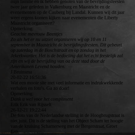
mijn familie en ik hebben genoten van de bevrijdingsfeesten
twee jaar geleden in Valkenburg en Maastricht en de
evenementen op de Cauberg bij Landal. Kunnen wij dit jaar
weer ergens komen kijken naar evenementen die Liberty
Maastricht organiseert?
Opmerking:
Geachte mevrouw Beentjes
Zo als het er nu uitziet organiseren wij op 10 en 11
september in Maastricht de bevrijdingsfeesten. Dit gebeurt
op zaterdag in de Boschstraat en op zondag in het
Jekerkwartier. Het is de bedoeling dat het echt feestelijk zal
zijn en wij de bevrijding van oa deze stad door de
Amerikanen Levend houden.
J Bruinsma
20-02-22
16:51:36
Wat een mooie site met veel informatie en indrukwekkende
verhalen en foto's. Ga zo door!
Opmerking:
Dank u wel voor het compliment
Erik Erik van Rijsselt
26-12-21
19:22:44
De foto van de Nederlandse stelling in de Hoogbrugstraat is
niet juist. Dit is de stelling van het Object Scharn ter hoogte
van de kruising Scharnerweg met de Bergerstraat. Groet
Erik