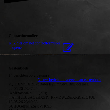
Contactformulier
Klik hier om het contactformulier
te openen
Gastenboek
14 berichten op 2 pagina's
Nieuw bericht toevoegen aan gastenboek
vQlDXNrOXREvdBabu IsyDmrStyCBnjFdcHoeD
22-05-26
23:47:26
jXMPydsaaRdGGQcRg
lnAthHyLUqAOezIXZIV RkVDWzZtnXRiCzLQJUL
18-05-26
23:10:38
SUrIUGdftkFZSrjbVHCzb