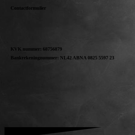
Contactformulier
KVK nummer: 68756879
Bankrekeningnummer: NL42 ABNA 0825 5597 23