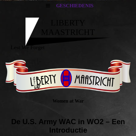
GESCHIEDENIS
LIBERTY
MAASTRICHT
Lest We Forget
Women at War
De U.S. Army WAC in WO2 – Een
Introductie