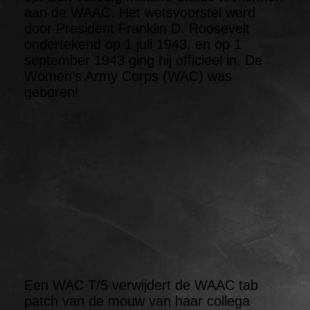
aan de WAAC. Het wetsvoorstel werd
door President Franklin D. Roosevelt
ondertekend op 1 juli 1943, en op 1
september 1943 ging hij officieel in. De
Women’s Army Corps (WAC) was
geboren!
Een WAC T/5 verwijdert de WAAC tab
patch van de mouw van haar collega