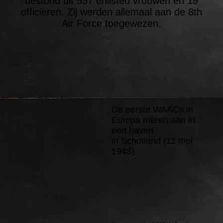
bestond uit 557 enlisted vrouwen en 19
officieren. Zij werden allemaal aan de 8th
Air Force toegewezen.
De eerste WAACs in
Europa meren aan in
een haven
in Schotland (11 mei
1943).