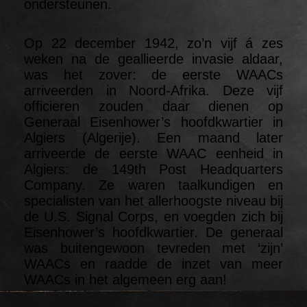
ondersteunen.
Op 22 december 1942, zo’n vijf á zes
weken na de geallieerde invasie aldaar,
was het zover: de eerste WAACs
arriveerden in Noord-Afrika. Deze vijf
officieren zouden daar dienen op
Generaal Eisenhower’s hoofdkwartier in
Algiers (Algerije). Een maand later
arriveerde de eerste WAAC eenheid in
Algiers: de 149th Post Headquarters
Company. Ze waren taalkundigen en
specialisten van het allerhoogste niveau bij
de U.S. Signal Corps, en voegden zich bij
Eisenhower’s hoofdkwartier. De generaal
was buitengewoon tevreden met ‘zijn’
WAACs en raadde de inzet van meer
WAACs in het algemeen erg aan!