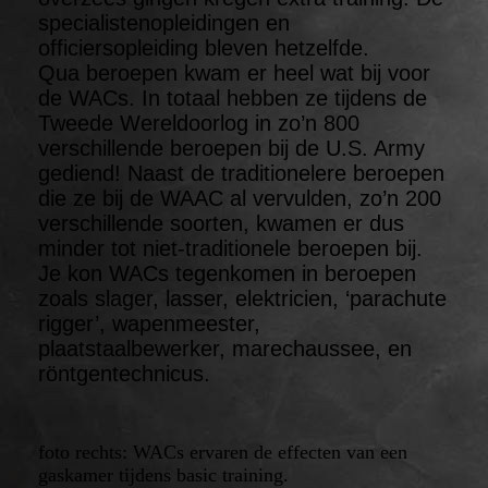
specialistenopleidingen en
officiersopleiding bleven hetzelfde.
Qua beroepen kwam er heel wat bij voor
de WACs. In totaal hebben ze tijdens de
Tweede Wereldoorlog in zo’n 800
verschillende beroepen bij de U.S. Army
gediend! Naast de traditionelere beroepen
die ze bij de WAAC al vervulden, zo’n 200
verschillende soorten, kwamen er dus
minder tot niet-traditionele beroepen bij.
Je kon WACs tegenkomen in beroepen
zoals slager, lasser, elektricien, ‘parachute
rigger’, wapenmeester,
plaatstaalbewerker, marechaussee, en
röntgentechnicus.
foto rechts: WACs ervaren de effecten
van een
gaskamer tijdens
basic training.