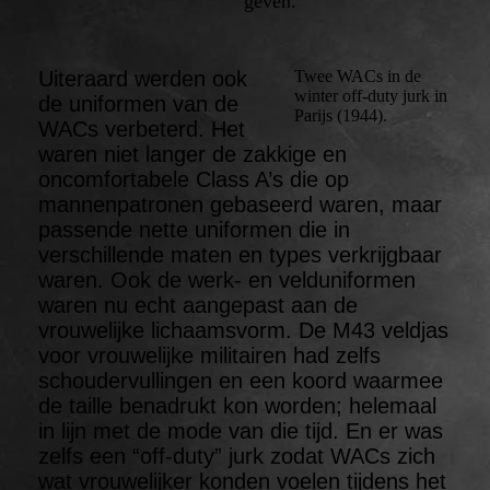
geven.
Uiteraard werden ook
Twee WACs in de
winter off-duty jurk in
de uniformen van de
Parijs (1944).
WACs verbeterd. Het
waren niet langer de zakkige en
oncomfortabele Class A’s die op
mannenpatronen gebaseerd waren, maar
passende nette uniformen die in
verschillende maten en types verkrijgbaar
waren. Ook de werk- en velduniformen
waren nu echt aangepast aan de
vrouwelijke lichaamsvorm. De M43 veldjas
voor vrouwelijke militairen had zelfs
schoudervullingen en een koord waarmee
de taille benadrukt kon worden; helemaal
in lijn met de mode van die tijd. En er was
zelfs een “off-duty” jurk zodat WACs zich
wat vrouwelijker konden voelen tijdens het