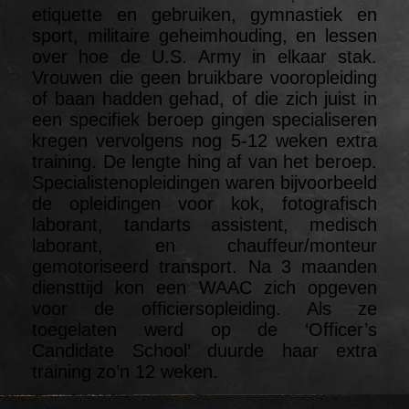
etiquette en gebruiken, gymnastiek en
sport, militaire geheimhouding, en lessen
over hoe de U.S. Army in elkaar stak.
Vrouwen die geen bruikbare vooropleiding
of baan hadden gehad, of die zich juist in
een specifiek beroep gingen specialiseren
kregen vervolgens nog 5-12 weken extra
training. De lengte hing af van het beroep.
Specialistenopleidingen waren bijvoorbeeld
de opleidingen voor kok, fotografisch
laborant, tandarts assistent, medisch
laborant, en chauffeur/monteur
gemotoriseerd transport. Na 3 maanden
diensttijd kon een WAAC zich opgeven
voor de officiersopleiding. Als ze
toegelaten werd op de ‘Officer’s
Candidate School’ duurde haar extra
training zo’n 12 weken.