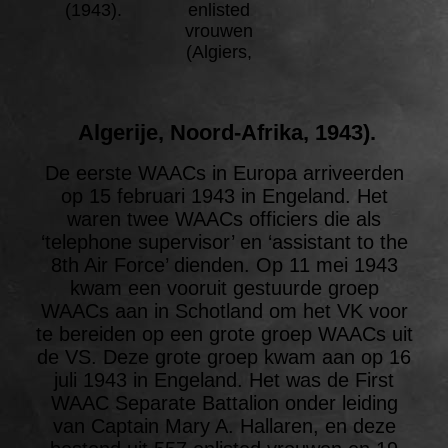
(1943).
enlisted
vrouwen
(Algiers,
Algerije, Noord-Afrika, 1943).
De eerste WAACs in Europa arriveerden
op 15 februari 1943 in Engeland. Het
waren twee WAACs officiers die als
‘telephone supervisor’ en ‘assistant to the
8th Air Force’ dienden. Op 11 mei 1943
kwam een vooruit gestuurde groep
WAACs aan in Schotland om het VK voor
te bereiden op een grote groep WAACs uit
de VS. Deze grote groep kwam aan op 16
juli 1943 in Engeland. Het was de First
WAAC Separate Battalion onder leiding
van Captain Mary A. Hallaren, en deze