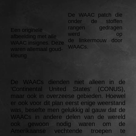
De WAAC patch die
onder de stoffen
rangen gedragen
Een originele
werd op
afbeelding met alle
de linkermouw door
WAAC insignes. Deze
WAACs.
waren allemaal goud-
kleurig
De WAACs dienden niet alleen in de
‘Continental United States’ (CONUS),
maar ook in overzeese gebieden. Hoewel
er ook voor dit plan eerst enige weerstand
was, besefte men gelukkig al gauw dat de
WAACs in andere delen van de wereld
ook gewoon nodig waren om de
Amerikaanse vechtende troepen te