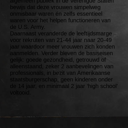
algemeen publiek in de Verenigde Staten
bewijs dat deze vrouwen simpelweg
onmisbaar waren én zelfs essentieel
waren voor het helpen functioneren van
de U.S. Army.
Daarnaast veranderde de leeftijdsmarge
voor rekruten van 21-44 jaar naar 20-49
jaar waardoor meer vrouwen zich konden
aanmelden. Verder bleven de basiseisen
gelijk: goede gezondheid, getrouwd of
alleenstaand, zeker 2 aanbevelingen van
professionals, in bezit van Amerikaanse
staatsburgerschap, geen kinderen onder
de 14 jaar, en minimaal 2 jaar ‘high school’
voltooid.