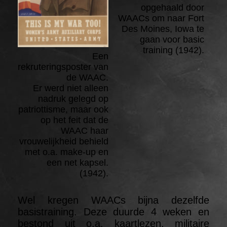
opgehaald door
WAACs om naar Fort
Des Moines, Iowa te
gaan voor basic
training (1942).
Een
rekruteringsposter van
de WAAC.
Er werd niet alleen
nadruk gelegd op
patriottisme, maar ook
op het feit dat de
WAAC haar
vrouwelijkheid behield
met o.a. make-up en
een net kapsel.
(1942).
Wel kregen WAACs bijna dezelfde
basistraining. Deze duurde 4 weken en
bestond uit o.a. kaartlezen, militaire