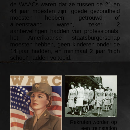
de WAACs waren dat ze tussen de 21 en
44 jaar moesten zijn, goede gezondheid
moesten hebben, getrouwd of
alleenstaand waren, zeker 2
aanbevelingen hadden van professionals,
het Amerikaanse staatsburgerschap
moesten hebben, geen kinderen onder de
14 jaar hadden, en minimaal 2 jaar ‘high
school’ hadden voltooid.
Rekruten worden op
een treinstation