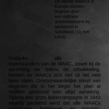
De eerste WAACs in
Europa worden
begroet door
een militaire
doedelzakband bij
aankomst in
Schotland (11 mei
1943).
Ondanks alle
tegenstanders van de WAAC, zowel bij de
oprichting als tijdens de ontwikkeling,
hadden de WAACs zich niet uit het veld
laten slaan. Onvoorwaardelijke steun van
degenen die in het begin het plan al
hadden gesteund was altijd aanwezig.
Tijdens een grote lastercampagne in 1943
waarbij geclaimd werd dat alle WAACs
prostituees, lesbiennes, en mannen-