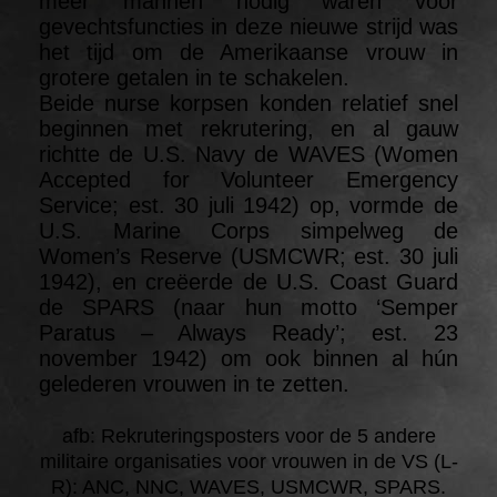
meer mannen nodig waren voor
gevechtsfuncties in deze nieuwe strijd was
het tijd om de Amerikaanse vrouw in
grotere getalen in te schakelen.
Beide nurse korpsen konden relatief snel
beginnen met rekrutering, en al gauw
richtte de U.S. Navy de WAVES (Women
Accepted for Volunteer Emergency
Service; est. 30 juli 1942) op, vormde de
U.S. Marine Corps simpelweg de
Women’s Reserve (USMCWR; est. 30 juli
1942), en creëerde de U.S. Coast Guard
de SPARS (naar hun motto ‘Semper
Paratus – Always Ready’; est. 23
november 1942) om ook binnen al hún
gelederen vrouwen in te zetten.
afb: Rekruteringsposters voor de 5 andere
militaire organisaties voor vrouwen in de VS (L-
R): ANC, NNC, WAVES, USMCWR, SPARS.