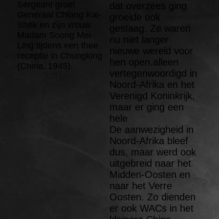
Sergeant groet
dat overzees ging
Generaal Chiang Kai-
groeide ook
Shek en zijn vrouw
gestaag. Ze waren
Madam Soong Mei-
nu niet langer
Ling tijdens een thee
nieuwe wereld voor
receptie in Chungking
hen open.alleen
(China, 1945).
vertegenwoordigd in
Noord-Afrika en het
Verenigd Koninkrijk,
maar er ging een
hele
De aanwezigheid in
Noord-Afrika bleef
dus, maar werd ook
uitgebreid naar het
Midden-Oosten en
naar het Verre
Oosten. Zo dienden
er ook WACs in het