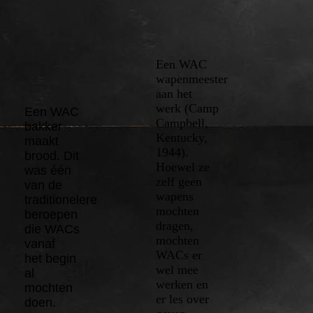
Een WAC
wapenmeester
aan het
werk (Camp
Een WAC
Campbell,
bakker
Kentucky,
maakt
1944).
brood. Dit
Hoewel ze
was één
zelf
geen
van de
wapens
traditionelere
mochten
beroepen
dragen,
die WACs
mochten
vanaf
WACs er
het begin
wel mee
al
werken en
mochten
er les over
doen.