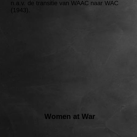
n.a.v. de transitie van WAAC naar WAC
(1943).
Women at War