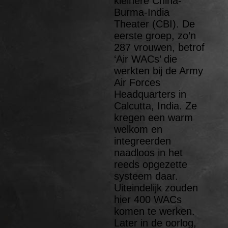
kleinere China-
Burma-India
Theater (CBI). De
eerste groep, zo’n
287 vrouwen, betrof
‘Air WACs’ die
werkten bij de Army
Air Forces
Headquarters in
Calcutta, India. Ze
kregen een warm
welkom en
integreerden
naadloos in het
reeds opgezette
systeem daar.
Uiteindelijk zouden
hier 400 WACs
komen te werken.
Later in de oorlog,