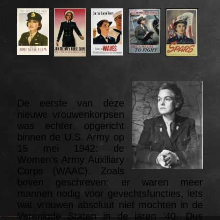
De eerste van deze
nieuwe vrouwenkorpsen
was echter opgericht
binnen de U.S. Army op
15 mei 1942: de
Women’s Army Auxiliary
Corps (WAAC). Zoals
boven geschreven: er waren meer
mannen nodig voor gevechtsfuncties, iets
wat vrouwen absoluut niet mochten in de
Verenigde Staten in de jaren ’40. Dus