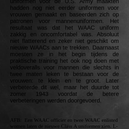
uniformen voor de U.S. Army maakten
hadden nog niet eerder uniformen voor
vrouwen gemaakt en baseerden zich op
patronen voor mannenuniformen. Het
resultaat was dat het WAAC uniform
zakkig en oncomfortabel was. Absoluut
niet flatterend en zeker niet geschikt om
nieuwe WAACs aan te trekken. Daarnaast
moesten ze in het begin tijdens de
praktische training het ook nog doen met
veldoveralls voor mannen die slechts in
twee maten leken te bestaan voor de
vrouwen: te klein en te groot. Later
verbeterde dit wel, maar het duurde tot
zomer 1943 voordat de betere
verbeteringen werden doorgevoerd.
AFB: Een WAAC officier en twee WAAC enlisted
women laten de nieuwe Class A uniformen zien. L-