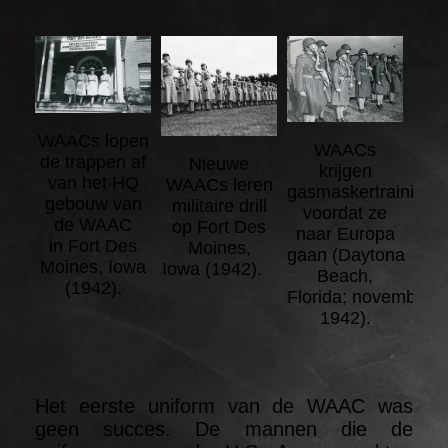
WAACs lopen
WAACs
de trappen af
Nieuwe
krijgen
van het HQ
WAACs leren
gasmaskertraining
gebouw van
militaire drill
voordat ze
de WAAC
op Fort Des
naar Europa
in Fort Des
Moines,
gaan (Daytona
Moines, Iowa
Iowa (1942).
Beach,
(1942).
Florida; november
1942).
Het eerste uniform van de WAAC was
geen succes. De mannen die de