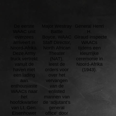
De eerste
Major Westray
General Henri
WAAC unit
Battle
H.
overzees
Boyce, WAAC
Giraud inspecteert
arriveert in
Staff Director,
WAACs
Noord-Afrika.
North African
tijdens een
Deze Army
Theater
kleurrijke
truck vertrekt
(NAT),
ceremonie in
vanuit de
leest de
Noord-Afrika
haven met
orders voor
(1943).
een lading
over het
aan
vervangen
enthousiaste
van de
WAACs naar
enlisted
het
mannen van
hoofdkwartier
de ‘adjutant’s
van Lt. Gen.
general
Eisenhower
office’ door