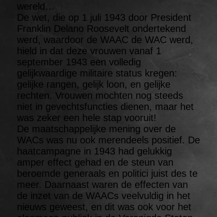
wereld…
De wet, die op 1 juli 1943 door President
Franklin Delano Roosevelt ondertekend
werd, waardoor de WAAC de WAC werd,
hield in dat deze vrouwen vanaf 1
september 1943 een volledig
gelijkwaardige militaire status kregen:
gelijke rangen, gelijk loon, en gelijke
rechten. Vrouwen mochten nog steeds
niet in gevechtsfuncties dienen, maar het
was zeker een hele stap vooruit!
De maatschappelijke mening over de
WACs was nu ook merendeels positief. De
haatcampagne in 1943 had gelukkig
amper effect gehad en de steun van
beroemde generaals en politici juist des te
meer. Daarnaast waren de effecten van
de inzet van de WAACs veelvuldig in het
nieuws geweest, en dit was ook voor het