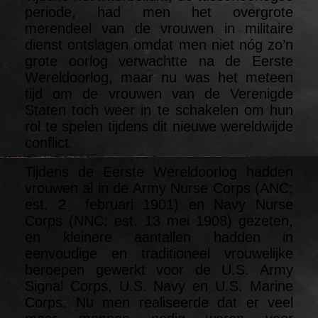
periode, had men het overgrote
merendeel van de vrouwen in militaire
dienst ontslagen omdat men niet nóg zo’n
grote oorlog verwachtte na de Eerste
Wereldoorlog, maar nu was het meteen
tijd om de vrouwen van de Verenigde
Staten toch weer in te schakelen om hun
rol te spelen tijdens dit nieuwe wereldwijde
conflict
.
Tijdens de Eerste Wereldoorlog hadden
vrouwen al in de Army Nurse Corps (ANC;
est. 2 februari 1901) en Navy Nurse
Corps (NNC; est. 13 mei 1908) gezeten,
en kleinere aantallen hadden in
eenvoudige en traditioneel vrouwelijke
beroepen gewerkt voor de U.S. Army
Signal Corps, U.S. Navy en U.S. Marine
Corps. Nu men realiseerde dat er veel