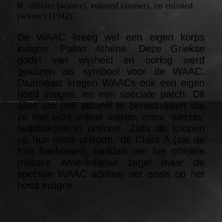
R: officier (winter), enlisted (zomer), en enlisted
(winter) (1942).
De WAAC kreeg wel een eigen korps
insigne: Pallas Athene. Deze Griekse
godin van wijsheid en oorlog werd
gekozen als symbool voor de WAAC.
Daarnaast kregen WAACs ook een eigen
hoed insigne, en een speciale patch. Dit
alles om ook visueel te benadrukken dat
ze niet echt militair waren, maar ‘slechts’
hulptroepen in uniform. Zelfs de knopen
op hun nette uniform, de Class A (zie de
foto hierboven), hadden niet het officiële
militaire Amerikaanse zegel maar de
speciale WAAC adelaar net zoals op het
hoed insigne.