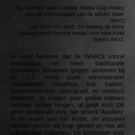
afb: Director, later Colonel, Oveta Culp Hobby
was de commandant van de WAAC (later
WAC)
van 1942 t/m 1945. Ze ontving de Army
Distinguished Service Medal voor haar inzet
tijdens WO2
.
Er werd besloten dat de WAACs vooral
eenvoudige en meer traditionele
vrouwelijke beroepen gingen uitvoeren bij
de U.S. Army zoals administratief
medewerker, chauffeur, kok, bakker,
postmedewerker, stenograaf, en medisch
assistent. Ze kregen geen gelijke militaire
rechten, gelijke rangen, of gelijk loon. Dit
werd benadrukt door het woord ‘Auxiliary’
in de naam van het korps: de vrouwen
werden slechts als hulp gezien en niet als
volwaardige militairen. De basiseisen voor