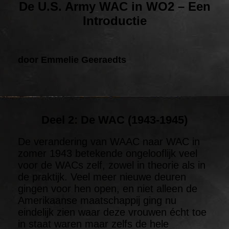
De U.S. Army WAC in WO2 – Een
Introductie
door Emmelie Geeraedts
Deel 2: De WAC (1943-1945)
De verandering van WAAC naar WAC in
zomer 1943 betekende ongelooflijk veel
voor de WACs zelf, zowel in theorie als in
de praktijk. Veel meer nieuwe deuren
gingen voor hen open, en niet alleen de
Amerikaanse maatschappij ging nu
eindelijk zien waar deze vrouwen écht toe
in staat waren maar zelfs de hele