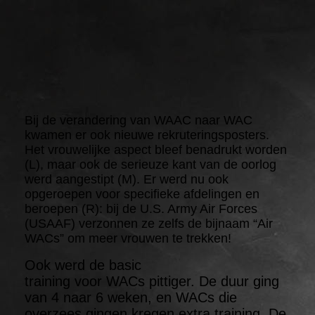
Bij de verandering van WAAC naar WAC
kwamen er ook nieuwe rekruteringsposters.
Het vrouwelijke aspect bleef benadrukt worden
(L), maar ook de serieuze kant van de oorlog
werd aangestipt (M). Er werd nu ook
opgeroepen voor specifieke afdelingen en
beroepen (R): bij de U.S. Army Air Forces
(USAAF) verzonnen ze zelfs de bijnaam “Air
WACs” om meer vrouwen te trekken!
Ook werd de basic
training voor WACs pittiger. De duur ging
van 4 naar 6 weken, en WACs die
overzees gingen kregen extra training. De