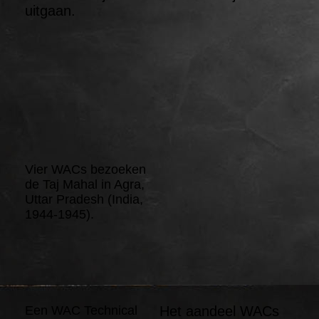
uitgaan.
Vier WACs bezoeken
de Taj Mahal in Agra,
Uttar Pradesh (India,
1944-1945).
Een WAC Technical
Het aandeel WACs