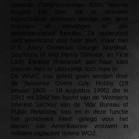
opperde Congresswoman Edith Nourse
Rogers het idee dat er vrouwen
ingeschakeld moesten worden om deze
mannen te vervangen in alle
ondersteunende functies. Ze ondervond
veel weerstand voor haar plan, maar met
U.S. Army Generaal George Marshall,
Secretary of War Henry Stimson, én First
Lady Eleanor Roosevelt aan haar kant
stemde men er uiteindelijk toch mee in.
De WAAC zou geleid gaan worden door
de Texaanse Oveta Culp Hobby (19
januari 1905 – 16 augustus 1995) die in
1941 en 1942 het hoofd van de ‘Women’s
Interest Section’ van de ‘War Bureau of
Public Relations’ was en in deze functie
het grondwerk heeft gelegd voor het
dienen van Amerikaanse vrouwen in
militaire capaciteit tijdens WO2.