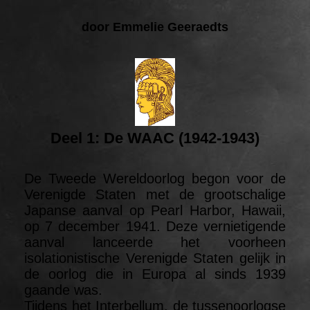
door Emmelie Geeraedts
Deel 1: De WAAC (1942-1943)
De Tweede Wereldoorlog begon voor de
Verenigde Staten met de grootschalige
Japanse aanval op Pearl Harbor, Hawaii,
op 7 december 1941. Deze vernietigende
aanval lanceerde het voorheen
isolationistische Verenigde Staten gelijk in
de oorlog die in Europa al sinds 1939
gaande was.
Tijdens het Interbellum, de tussenoorlogse