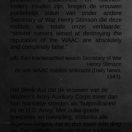
stelers zouden zijn, kregen de vrouwen
publiekelijk steun van onder andere
Secretary of War Henry Stimson die deze
roddels als totale onzin verklaarde:
“sinister rumors aimed at destroying the
reputation of the WAAC are absolutely
and completely false.”
afb: Een krantenartikel waarin Secretary of War
Henry Stimson
de anti-WAAC roddels ontkracht (Daily News,
1943).
Het bleek dus dat de vrouwen van de
Women’s Army Auxiliary Corps meer dan
hun mannetje stonden als ‘hulpmilitairen’
bij de U.S. Army. Met zulke goede
prestaties en toewijding, ondanks alle
tegenwerkingen, zat er dus maar één ding
op: Een volledig militaire status toekennen