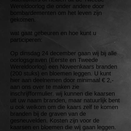
Wereldoorlog die onder andere door
bombardementen om het leven zijn
gekomen.
wat gaat gebeuren en hoe kunt u
participeren:
Op dinsdag 24 december gaan wij bij alle
oorlogsgraven (Eerste en Tweede
Wereldoorlog) een Noveenkaars branden
(200 stuks) en bloemen leggen. U kunt
hier aan deelnemen door minimaal € 2,-
aan ons over te maken zie
inschrijfformulier. wij kunnen die kaarsen
uit uw naam branden, maar natuurlijk bent
u ook welkom om die kaars zelf te komen
branden bij de graven van de
gesneuvelden. Kosten zijn voor de
kaarsen en bloemen die wij gaan leggen.