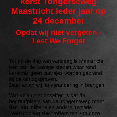
kerst Tongerseweg
Maastricht ieder jaar op
24 december
Opdat wij niet vergeten -
Lest We Forget
Tot op de dag van vandaag is Maastricht
een van de weinige steden waar rond
kerstmis geen kaarsjes worden gebrand
bij de oorlogsgraven.
Daar willen wij nu verandering in brengen.
Wat velen niet beseffen is dat de
begraafplaats aan de Tongerseweg meer
dan 200 militaire en andere Tweede
Wereldoorlog slachtoffers telt. Op deze