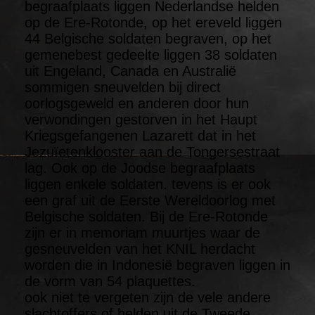
begraafplaats liggen Nederlandse helden
op de Ere-Rotonde, op het ereveld liggen
44 Belgische soldaten begraven, op het
gemenebest gedeelte liggen 38 soldaten
uit Engeland, Canada en Australië
sommigen sneuvelden bij direct
oorlogsgeweld en anderen door hun
verwondingen gestorven in het Haupt
Kriegsgefangenen Lazarett dat in het
Jezuïetenklooster aan de Tongersestraat
lag. Ook op de Joodse begraafplaats
liggen enkele soldaten. tevens is er ook
een graf uit de Eerste Wereldoorlog met
Belgische soldaten. Bij de Ere-Rotonde
zijn er in memoriam muurtjes waar de
gesneuvelden van het KNIL herdacht
worden die in Indonesië begraven liggen in
de vorm van 54 plaquettes.
ook niet te vergeten zijn de vele andere
slachtoffers of helden uit de Tweede