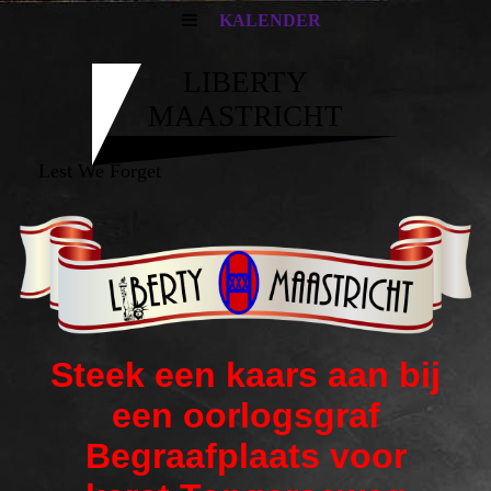
KALENDER
LIBERTY
MAASTRICHT
Lest We Forget
Steek een kaars aan bij
een oorlogsgraf
Begraafplaats voor