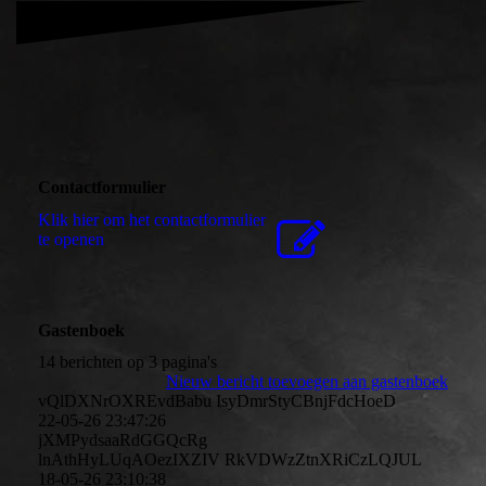
Contactformulier
Klik hier om het contactformulier
te openen
Gastenboek
14 berichten op 3 pagina's
Nieuw bericht toevoegen aan gastenboek
vQlDXNrOXREvdBabu IsyDmrStyCBnjFdcHoeD
22-05-26
23:47:26
jXMPydsaaRdGGQcRg
lnAthHyLUqAOezIXZIV RkVDWzZtnXRiCzLQJUL
18-05-26
23:10:38