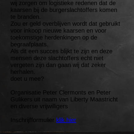
wij zorgen om logistieke redenen dat de
kaarsen bij de burgerslachtoffers komen
te branden.
Zou er geld overblijven wordt dat gebruikt
voor inkoop nieuwe kaarsen en voor
toekomstige herdenkingen op de
begraafplaats.
Als dit een succes blijkt te zijn en deze
mensen deze slachtoffers echt niet
vergeten zijn dan gaan wij dat zeker
herhalen.
doet u mee?
Organisatie Peter Clermonts en Peter
Gulikers uit naam van Liberty Maastricht
en diverse vrijwilligers
Inschrijfformulier
klik hier