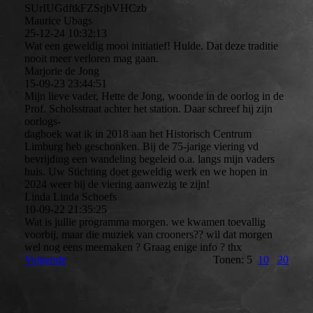
SUrIUGdftkFZSrjbVHCzb
Maurice Ubags
25-12-24
10:32:13
Wat een geweldig mooi initiatief! Hulde. Dat deze traditie
nooit meer verloren mag gaan.
Marjorie de Jong
15-09-23
23:44:51
Mijn lieve vader, Hette de Jong, woonde in de oorlog in de
Prof. Scholsstraat achter het station. Daar schreef hij zijn
oorlogs-
dagboek wat ik in 2018 aan het Historisch Centrum
Limburg heb geschonken. Bij de 75-jarige viering vd
bevrijding een wandeling begeleid o.a. langs mijn vaders
huis. Uw Stichting doet geweldig werk en we hopen in
2024 weer bij de viering aanwezig te zijn!
Linda Linda Schoefs
10-09-22
21:35:25
Wat is jullie programma morgen. we kwamen toevallig
voorbij, maar die muziek van crooners?? wil dat morgen
wel nog eens meemaken ? Graag enige info ? thx
Volgende
Tonen: 5
10
20