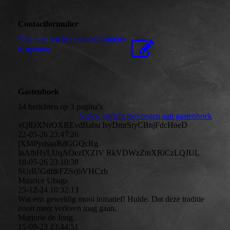
Contactformulier
Klik hier om het contactformulier
te openen
Gastenboek
14 berichten op 3 pagina's
Nieuw bericht toevoegen aan gastenboek
vQlDXNrOXREvdBabu IsyDmrStyCBnjFdcHoeD
22-05-26
23:47:26
jXMPydsaaRdGGQcRg
lnAthHyLUqAOezIXZIV RkVDWzZtnXRiCzLQJUL
18-05-26
23:10:38
SUrIUGdftkFZSrjbVHCzb
Maurice Ubags
25-12-24
10:32:13
Wat een geweldig mooi initiatief! Hulde. Dat deze traditie
nooit meer verloren mag gaan.
Marjorie de Jong
15-09-23
23:44:51