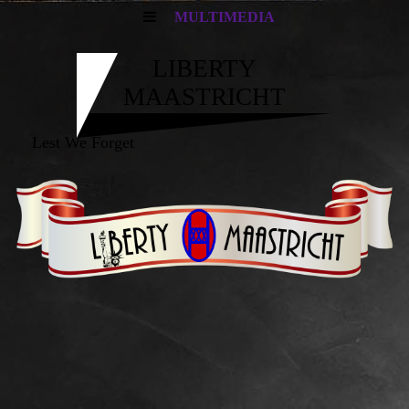
MULTIMEDIA
LIBERTY
MAASTRICHT
Lest We Forget