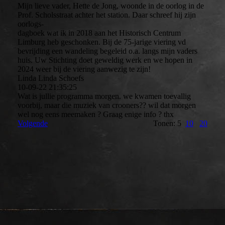
Mijn lieve vader, Hette de Jong, woonde in de oorlog in de
Prof. Scholsstraat achter het station. Daar schreef hij zijn
oorlogs-
dagboek wat ik in 2018 aan het Historisch Centrum
Limburg heb geschonken. Bij de 75-jarige viering vd
bevrijding een wandeling begeleid o.a. langs mijn vaders
huis. Uw Stichting doet geweldig werk en we hopen in
2024 weer bij de viering aanwezig te zijn!
Linda Linda Schoefs
10-09-22
21:35:25
Wat is jullie programma morgen. we kwamen toevallig
voorbij, maar die muziek van crooners?? wil dat morgen
wel nog eens meemaken ? Graag enige info ? thx
Volgende
Tonen: 5
10
20